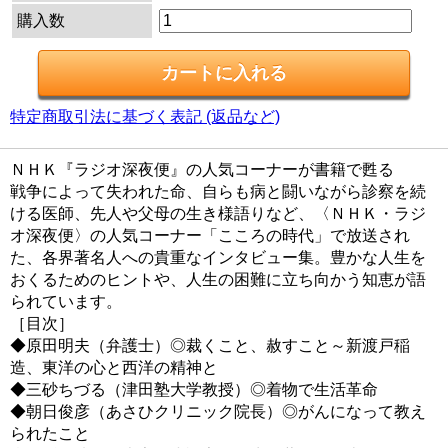
購入数
特定商取引法に基づく表記 (返品など)
ＮＨＫ『ラジオ深夜便』の人気コーナーが書籍で甦る
戦争によって失われた命、自らも病と闘いながら診察を続
ける医師、先人や父母の生き様語りなど、〈ＮＨＫ・ラジ
オ深夜便〉の人気コーナー「こころの時代」で放送され
た、各界著名人への貴重なインタビュー集。豊かな人生を
おくるためのヒントや、人生の困難に立ち向かう知恵が語
られています。
［目次］
◆原田明夫（弁護士）◎裁くこと、赦すこと～新渡戸稲
造、東洋の心と西洋の精神と
◆三砂ちづる（津田塾大学教授）◎着物で生活革命
◆朝日俊彦（あさひクリニック院長）◎がんになって教え
られたこと