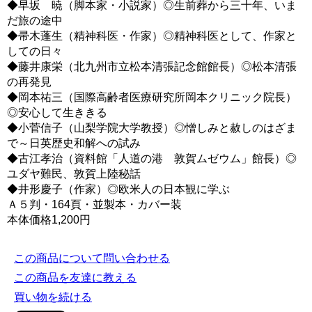
◆早坂 暁（脚本家・小説家）◎生前葬から三十年、いま
だ旅の途中
◆帚木蓬生（精神科医・作家）◎精神科医として、作家と
しての日々
◆藤井康栄（北九州市立松本清張記念館館長）◎松本清張
の再発見
◆岡本祐三（国際高齢者医療研究所岡本クリニック院長）
◎安心して生ききる
◆小菅信子（山梨学院大学教授）◎憎しみと赦しのはざま
で～日英歴史和解への試み
◆古江孝治（資料館「人道の港 敦賀ムゼウム」館長）◎
ユダヤ難民、敦賀上陸秘話
◆井形慶子（作家）◎欧米人の日本観に学ぶ
Ａ５判・164頁・並製本・カバー装
本体価格1,200円
この商品について問い合わせる
この商品を友達に教える
買い物を続ける