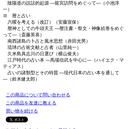
陰陽道の説話的起源 ―龍宮訪問をめぐって―（小池淳
一）
Ⅲ 暦と占い
六曜を考える（改訂）（安藤宣保）
暦神としての牛頭天王 ―暦注書・祭文・神像絵巻をめぐ
って―（斎藤英喜）
南西諸島の卜占と風水思想（赤田光男）
琉球の占術文献と占者（山里純一）
久米島具志川の日選び（横山俊夫）
江戸時代の占い本 ―馬場信武を中心に―（ハイエク・マ
ティアス）
占いの諸類型とその特質 ―現代日本の占い本を通して
―（鈴木健太郎）
この商品について問い合わせる
この商品を友達に教える
買い物を続ける