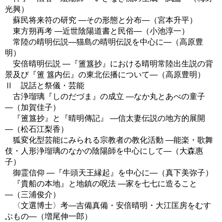
光興）
蘇民将来符の研究 ―その形態と分布―（宮本升平）
東方朔再考 ―近世陰陽道書と民俗―（小池淳一）
常陸の晴明伝説―猫島の晴明伝説を中心に―（高原豊
明）
安倍晴明伝説 ―『簠簋抄』における晴明常陸出生説の背
景及び『簠 簋内伝』の東北伝播について―（高原豊明）
Ⅱ 説話と祭儀・芸能
古浄瑠璃『しのだづま』の成立 ―なか丸とあべの童子
―（加賀佳子）
『簠簋抄』と『晴明傳記』 ―信太妻伝説の地方的展開
―（松石江梨香）
狐変化型芸能にみられる宗教者の教化活動 ―能楽・歌舞
伎・人形浄瑠璃のなかの陰陽師を中心にして―（大森惠
子）
御霊信仰 ―『牛頭天王縁起』を中心に―（真下美弥子）
『貴船の本地』と地鎮の呪法 ―家を七七に造ること
―（三浦俊介）
〈文選博士〉考―吉備真備・安倍晴明・大江匡房をむす
ぶもの―（増尾伸一郎）