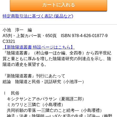
特定商取引法に基づく表記 (返品など)
小池 淳一 編
A5判・上製カバー装・650頁 ISBN 978-4-626-01877-9
C3321
【新陰陽道叢書 特設ページはこちら】
『陰陽道叢書』（村山修一ほか編、全四巻）から四半世紀
質と量ともに厚みを増した陰陽道研究の到達点を示し、陰
陽道の通史を展望する。
『新陰陽道叢書』刊行にあたって
総論 陰陽道と民俗・説話研究（小池淳一）
Ⅰ 民俗
キシクサンとアホバラサン（夏堀謹二郎）
ミカワリと三隣亡（小島瓔禮）
共同祈願の零落 ―三隣亡のこと続考―（小島瓔禮）
神子・法者・陰陽師 ―いざなぎ流の生成・試論―（梅野