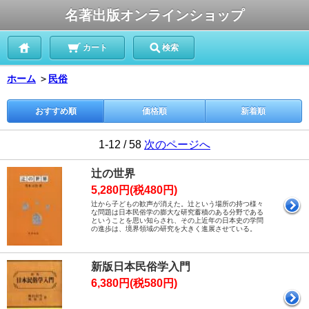
名著出版オンラインショップ
カート
検索
ホーム
＞
民俗
おすすめ順
価格順
新着順
1-12 / 58
次のページへ
辻の世界
5,280円(税480円)
辻から子どもの歓声が消えた。辻という場所の持つ様々
な問題は日本民俗学の膨大な研究蓄積のある分野である
ということを思い知らされ、その上近年の日本史の学問
の進歩は、境界領域の研究を大きく進展させている。
新版日本民俗学入門
6,380円(税580円)