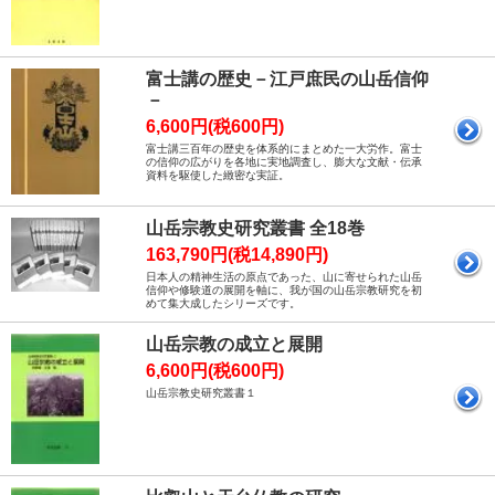
富士講の歴史－江戸庶民の山岳信仰
－
6,600円(税600円)
富士講三百年の歴史を体系的にまとめた一大労作。富士
の信仰の広がりを各地に実地調査し、膨大な文献・伝承
資料を駆使した緻密な実証。
山岳宗教史研究叢書 全18巻
163,790円(税14,890円)
日本人の精神生活の原点であった、山に寄せられた山岳
信仰や修験道の展開を軸に、我が国の山岳宗教研究を初
めて集大成したシリーズです。
山岳宗教の成立と展開
6,600円(税600円)
山岳宗教史研究叢書１