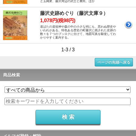
と玉縄衆、藤沢周辺の武士と農民、ほか
藤沢史跡めぐり（藤沢文庫９）
1,078円(税98円)
道ばたの道祖神や森の中の小さな祠にも、思わぬ歴史や
いわれがある。特色ある歴史の町藤沢に残された史跡の
数々を７つのブッロクに分けて、地図写真を駆使してわ
かりやすく案内する。
1-3 / 3
ページの先頭へ戻る
商品検索