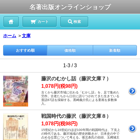
名著出版オンラインショップ
カート
検索
ホーム
＞
文庫
おすすめ順
価格順
新着順
1-3 / 3
藤沢のむかし話（藤沢文庫７）
1,078円(税98円)
古くから藤沢市域に伝わる「むかし話」を、足で集めた
労作。古老たちから口伝に語りつがれてきた生きている
昔話67話を採録する。黒崎義介氏による童画を多数挿
入。
戦国時代の藤沢（藤沢文庫８）
1,078円(税98円)
15世紀から16世紀のほぼ100年間の戦国時代は、下克上
の時代である。藤沢地域の歴史的動きが、日本史の中で
占める位置について考える。後北条氏の抬頭、玉縄城主