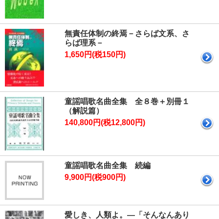
無責任体制の終焉－さらば文系、さ
らば理系－
1,650円(税150円)
童謡唱歌名曲全集 全８巻＋別冊１
（解説篇）
140,800円(税12,800円)
童謡唱歌名曲全集 続編
9,900円(税900円)
愛しき、人類よ。―「そんなんあり