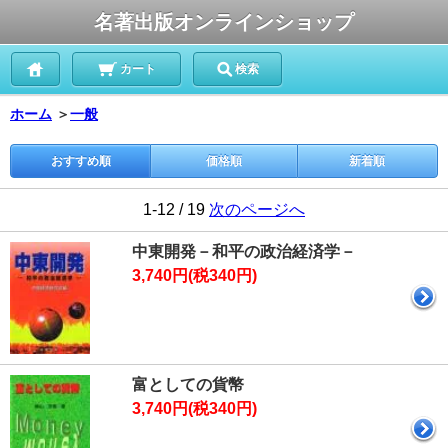
名著出版オンラインショップ
カート
検索
ホーム
＞
一般
おすすめ順
価格順
新着順
1-12 / 19
次のページへ
中東開発－和平の政治経済学－
3,740円(税340円)
富としての貨幣
3,740円(税340円)