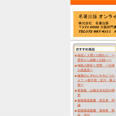
綿花と人間との関わり ー
歴史から経験と記録へー
神島の歴史と空間 ー日本
の原風景ー
鍵屋のにぎわいを今につた
えて ー枚方宿・淀川・菊人
形ー
新装版 山椒太夫伝説の研
究
新陰陽道叢書 第五巻 特
論
新陰陽道叢書 第四巻 民
俗・説話