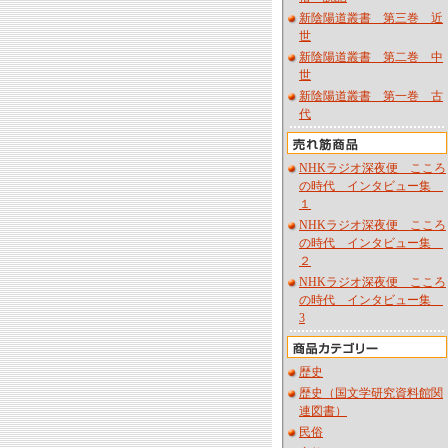
新陰陽道叢書 第三巻 近
世
新陰陽道叢書 第二巻 中
世
新陰陽道叢書 第一巻 古
代
NHKラジオ深夜便 こころ
の時代 インタビュー集
１
NHKラジオ深夜便 こころ
の時代 インタビュー集
２
NHKラジオ深夜便 こころ
の時代 インタビュー集
3
歴史
歴史（国文学研究資料館関
連図書）
民俗