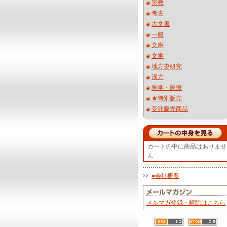
宗教
考古
古文書
一般
文庫
文学
地方史研究
漢方
医学・医療
★特別販売
受託販売商品
カートの中に商品はありませ
ん
●会社概要
メルマガ登録・解除はこちら