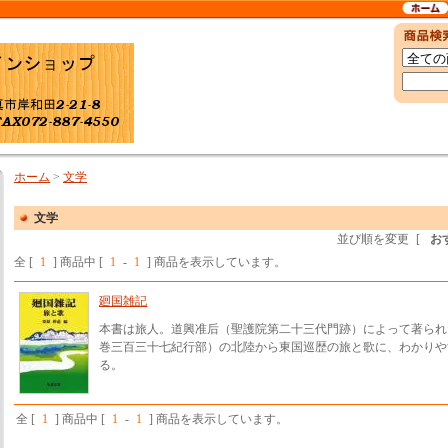
ホーム
>
文学
文学
並び順を変更
[
お
全 [
1
] 商品中 [
1
-
1
] 商品を表示しています。
廻国雑記
本書は旅人。道興准后（聖護院第二十三代門跡）によって著られ
巻三百三十七紀行部）の北陸から東国巡歴の旅と歌に、わかりや
る。
全 [
1
] 商品中 [
1
-
1
] 商品を表示しています。