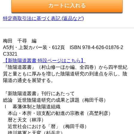
特定商取引法に基づく表記 (返品など)
梅田 千尋 編
A5判・上製カバー装・612頁 ISBN 978-4-626-01876-2
C3321
【新陰陽道叢書 特設ページはこちら】
『陰陽道叢書』（村山修一ほか編、全四巻）から四半世紀
質と量ともに厚みを増した陰陽道研究の到達点を示し、陰
陽道の通史を展望する。
『新陰陽道叢書』刊行にあたって
総論 近世陰陽道研究の成果と課題（梅田千尋）
Ⅰ 幕藩体制と陰陽道組織
本山・本所・頭支配の勧進の宗教者（高埜利彦）
暦と天文（林淳）
近世社会における「暦」（梅田千尋）
徳川将軍と天変（杉岳志）