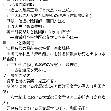
Ⅱ 地域の陰陽師
中近世の禁裏三毬打と大黒（村上紀夫）
近世大和の巫女村と口寄せの作法（吉田栄治郎）
甲斐・信濃の陰陽師（西田かほる）
上原大夫（高原豊明）
奧三河花祭りと陰陽師（松山由布子）
―東栄町小林地区の花太夫を中心に―
Ⅲ 占いと陰陽道
江戸時代の易占書の特質（奈良場勝）
土御門家私塾「齊政館」における術数書研究と出版（水
野杏紀）
近世社会における暦占の実態（川崎理恵）
―古谷道庵を素材に―
Ⅳ 暦学の変容
貞享改暦の実態（児玉祥吾）
享保期における改暦の試みと西洋天文学の導入（和田光
俊）
一八世紀末における大坂の天文学者と土御門家（嘉数次
人）
元禄時代に於ける天文暦学伝授（川和田晶子）