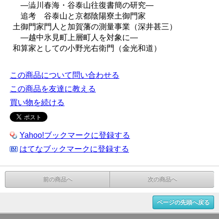
―澁川春海・谷泰山往復書簡の研究―
追考 谷泰山と京都陰陽寮土御門家
土御門家門人と加賀藩の測量事業（深井甚三）
―越中氷見町上層町人を対象に―
和算家としての小野光右衛門（金光和道）
この商品について問い合わせる
この商品を友達に教える
買い物を続ける
Yahoo!ブックマークに登録する
はてなブックマークに登録する
前の商品へ
次の商品へ
ページの先頭へ戻る