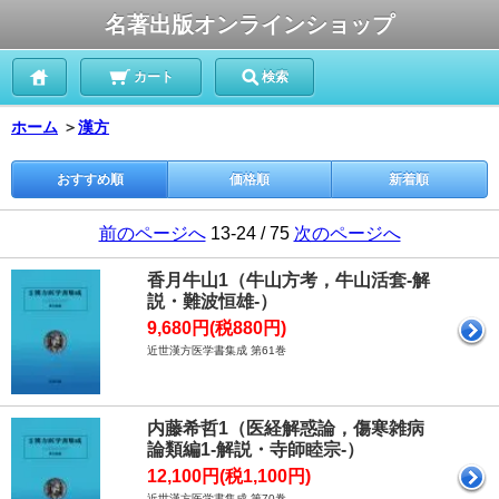
名著出版オンラインショップ
カート
検索
ホーム
＞
漢方
おすすめ順
価格順
新着順
前のページへ
13-24 / 75
次のページへ
香月牛山1（牛山方考，牛山活套-解
説・難波恒雄-）
9,680円(税880円)
近世漢方医学書集成 第61巻
内藤希哲1（医経解惑論，傷寒雑病
論類編1-解説・寺師睦宗-）
12,100円(税1,100円)
近世漢方医学書集成 第70巻