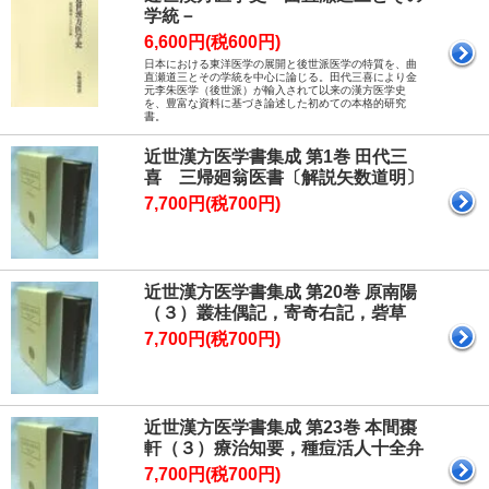
学統－
6,600円(税600円)
日本における東洋医学の展開と後世派医学の特質を、曲
直瀬道三とその学統を中心に論じる。田代三喜により金
元李朱医学（後世派）が輸入されて以来の漢方医学史
を、豊富な資料に基づき論述した初めての本格的研究
書。
近世漢方医学書集成 第1巻 田代三
喜 三帰廻翁医書〔解説矢数道明〕
7,700円(税700円)
近世漢方医学書集成 第20巻 原南陽
（３）叢桂偶記，寄奇右記，砦草
7,700円(税700円)
近世漢方医学書集成 第23巻 本間棗
軒（３）療治知要，種痘活人十全弁
7,700円(税700円)