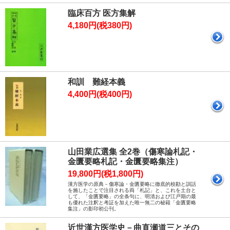
臨床百方 医方集解
4,180円(税380円)
和訓 難経本義
4,400円(税400円)
山田業広選集 全2巻（傷寒論札記・
金匱要略札記・金匱要略集注）
19,800円(税1,800円)
漢方医学の原典－傷寒論・金匱要略に徹底的校勘と訓話
を施したことで注目される両「札記」と、これを土台と
して、「金匱要略」の全条句に、明清および江戸期の最
も優れた注釈と考証を加えた唯一無二の秘籍「金匱要略
集注」の影印初公刊。
近世漢方医学史－曲直瀬道三とその