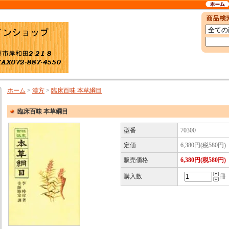
ホーム
>
漢方
>
臨床百味 本草綱目
臨床百味 本草綱目
型番
70300
定価
6,380円(税580円)
販売価格
6,380円(税580円)
購入数
冊