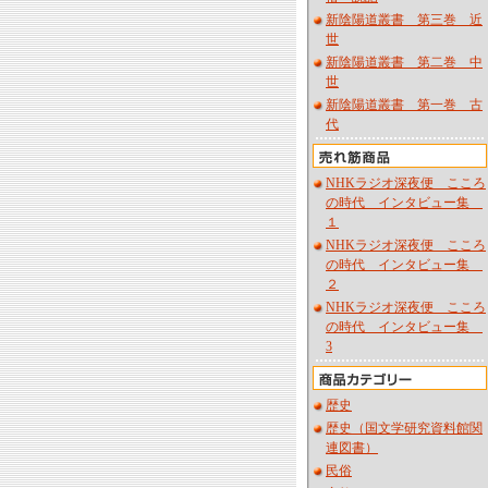
新陰陽道叢書 第三巻 近
世
新陰陽道叢書 第二巻 中
世
新陰陽道叢書 第一巻 古
代
NHKラジオ深夜便 こころ
の時代 インタビュー集
１
NHKラジオ深夜便 こころ
の時代 インタビュー集
２
NHKラジオ深夜便 こころ
の時代 インタビュー集
3
歴史
歴史（国文学研究資料館関
連図書）
民俗