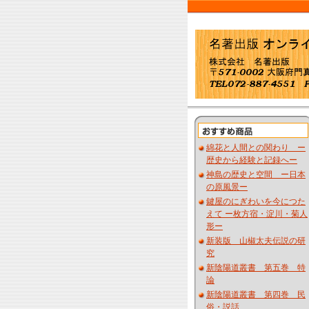
綿花と人間との関わり ー
歴史から経験と記録へー
神島の歴史と空間 ー日本
の原風景ー
鍵屋のにぎわいを今につた
えて ー枚方宿・淀川・菊人
形ー
新装版 山椒太夫伝説の研
究
新陰陽道叢書 第五巻 特
論
新陰陽道叢書 第四巻 民
俗・説話