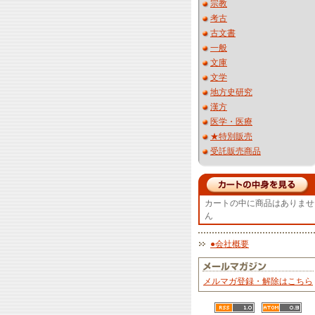
宗教
考古
古文書
一般
文庫
文学
地方史研究
漢方
医学・医療
★特別販売
受託販売商品
カートの中に商品はありませ
ん
●会社概要
メルマガ登録・解除はこちら