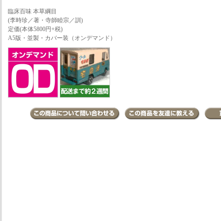
臨床百味 本草綱目
(李時珍／著・寺師睦宗／訓)
定価(本体5800円+税)
A5版・並製・カバー装（オンデマンド）