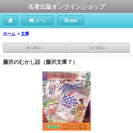
名著出版オンラインショップ
カート
検索
ホーム
＞
文庫
前の商品へ
次の商品へ
藤沢のむかし話（藤沢文庫７）