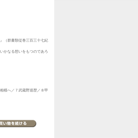
』（群書類従巻三百三十七紀
いかなる想いをもつのであろ
相模へ／７武蔵野巡歴／８甲