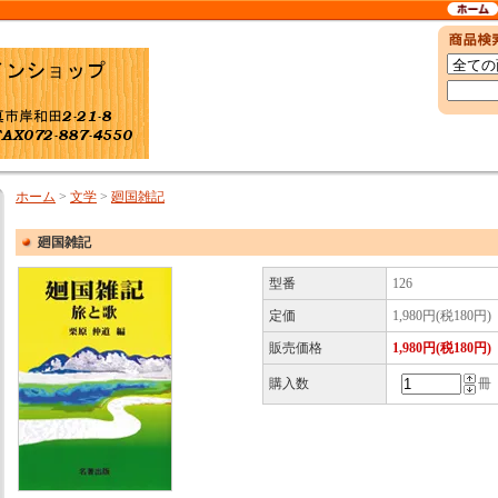
ホーム
>
文学
>
廻国雑記
廻国雑記
型番
126
定価
1,980円(税180円)
販売価格
1,980円(税180円)
購入数
冊