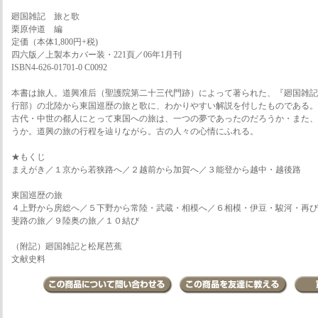
廻国雑記 旅と歌
栗原仲道 編
定価（本体1,800円+税)
四六版／上製本カバー装・221頁／06年1月刊
ISBN4-626-01701-0 C0092
本書は旅人。道興准后（聖護院第二十三代門跡）によって著られた、『廻国雑記
行部）の北陸から東国巡歴の旅と歌に、わかりやすい解説を付したものである。
古代・中世の都人にとって東国への旅は、一つの夢であったのだろうか・また、
うか。道興の旅の行程を辿りながら。古の人々の心情にふれる。
★もくじ
まえがき／１京から若狭路へ／２越前から加賀へ／３能登から越中・越後路
東国巡歴の旅
４上野から房総へ／５下野から常陸・武蔵・相模へ／６相模・伊豆・駿河・再び
斐路の旅／９陸奥の旅／１０結び
（附記）廻国雑記と松尾芭蕉
文献史料