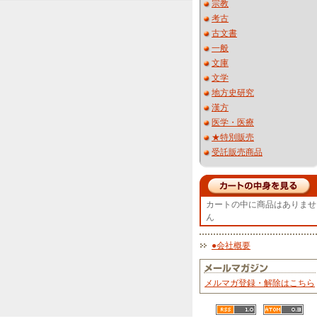
宗教
考古
古文書
一般
文庫
文学
地方史研究
漢方
医学・医療
★特別販売
受託販売商品
カートの中に商品はありませ
ん
●会社概要
メルマガ登録・解除はこちら