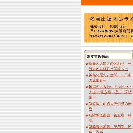
綿花と人間との関わり ー
歴史から経験と記録へー
神島の歴史と空間 ー日本
の原風景ー
鍵屋のにぎわいを今につた
えて ー枚方宿・淀川・菊人
形ー
新装版 山椒太夫伝説の研
究
新陰陽道叢書 第五巻 特
論
新陰陽道叢書 第四巻 民
俗・説話