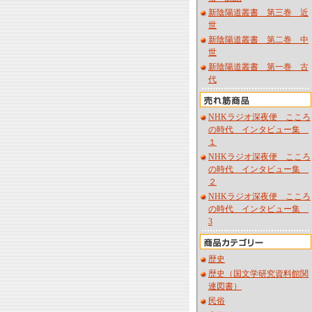
新陰陽道叢書 第三巻 近
世
新陰陽道叢書 第二巻 中
世
新陰陽道叢書 第一巻 古
代
NHKラジオ深夜便 こころ
の時代 インタビュー集
１
NHKラジオ深夜便 こころ
の時代 インタビュー集
２
NHKラジオ深夜便 こころ
の時代 インタビュー集
3
歴史
歴史（国文学研究資料館関
連図書）
民俗