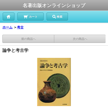
名著出版オンラインショップ
カート
検索
ホーム
＞
考古
前の商品へ
次の商品へ
論争と考古学