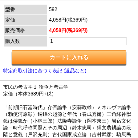
型番
592
定価
4,058円(税369円)
販売価格
4,058円(税369円)
購入数
特定商取引法に基づく表記 (返品など)
市民の考古学１ 論争と考古学
定価（本体3689円+税）
「前期旧石器時代」存否論争（安蒜政雄）ミネルヴァ論争
（勅使河原彰）銅鐸の起源と年代（春成秀爾）三角縁神獣
鏡は倭鏡か（小林三郎）法隆寺論争（岡本東三）岩宿文化
論－時代呼称問題とその周辺（鈴木忠司）縄文農耕論の段
階と意義（戸沢充則）古代国家成立論（吉村武彦）騎馬民