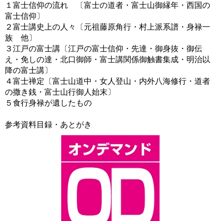
１富士信仰の流れ 〔富士の道者・富士山御縁年・西国の
富士信仰〕
２富士講史上の人々〔元祖藤原角行・村上派系譜・身禄一
族 他〕
３江戸の富士講〔江戸の富士信仰・先達・御身抜・御伝
え・免しの達・北口御師・富士講関係御触書集成・明治以
降の富士講〕
４富士禅定〔富士山道中・女人登山・内外八海修行・道者
の撒き銭・富士山行御人始末〕
５食行身禄が遺したもの
参考資料目録・あとがき