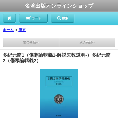
名著出版オンラインショップ
カート
検索
ホーム
＞
漢方
前の商品へ
次の商品へ
多紀元簡1（傷寒論輯義1-解説矢数道明-）多紀元簡
2（傷寒論輯義2）