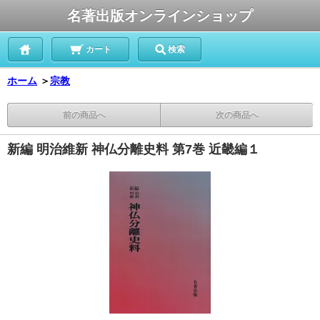
名著出版オンラインショップ
カート
検索
ホーム
＞
宗教
前の商品へ
次の商品へ
新編 明治維新 神仏分離史料 第7巻 近畿編１