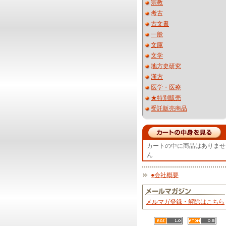
宗教
考古
古文書
一般
文庫
文学
地方史研究
漢方
医学・医療
★特別販売
受託販売商品
カートの中に商品はありませ
ん
●会社概要
メルマガ登録・解除はこちら