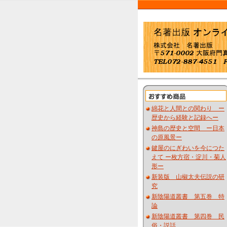
綿花と人間との関わり ー
歴史から経験と記録へー
神島の歴史と空間 ー日本
の原風景ー
鍵屋のにぎわいを今につた
えて ー枚方宿・淀川・菊人
形ー
新装版 山椒太夫伝説の研
究
新陰陽道叢書 第五巻 特
論
新陰陽道叢書 第四巻 民
俗・説話