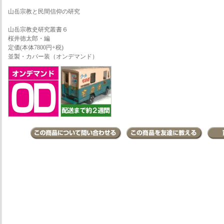
山岳宗教と民間信仰の研究
山岳宗教史研究叢書６
桜井徳太郎・編
定価(本体7800円+税)
並製・カバー装（オンデマンド）