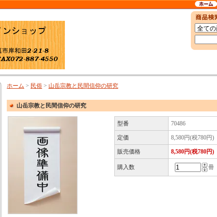
ホーム
>
民俗
>
山岳宗教と民間信仰の研究
山岳宗教と民間信仰の研究
型番
70486
定価
8,580円(税780円)
販売価格
8,580円(税780円)
購入数
冊