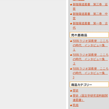
新陰陽道叢書 第三巻 近
世
新陰陽道叢書 第二巻 中
世
新陰陽道叢書 第一巻 古
代
NHKラジオ深夜便 こころ
の時代 インタビュー集
１
NHKラジオ深夜便 こころ
の時代 インタビュー集
２
NHKラジオ深夜便 こころ
の時代 インタビュー集
3
歴史
歴史（国文学研究資料館関
連図書）
民俗