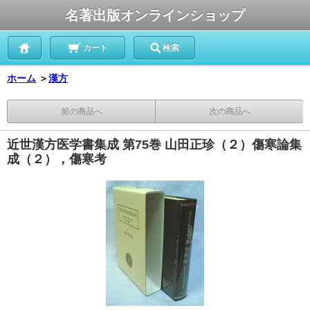
名著出版オンラインショップ
カート
検索
ホーム
＞
漢方
前の商品へ
次の商品へ
近世漢方医学書集成 第75巻 山田正珍（２）傷寒論集
成（２），傷寒考