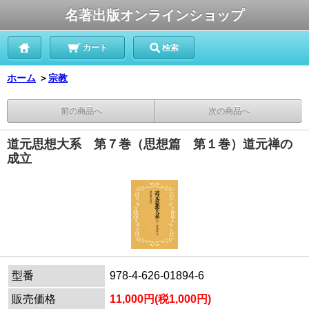
名著出版オンラインショップ
カート
検索
ホーム
＞
宗教
前の商品へ
次の商品へ
道元思想大系 第７巻（思想篇 第１巻）道元禅の
成立
型番
978-4-626-01894-6
販売価格
11,000円(税1,000円)