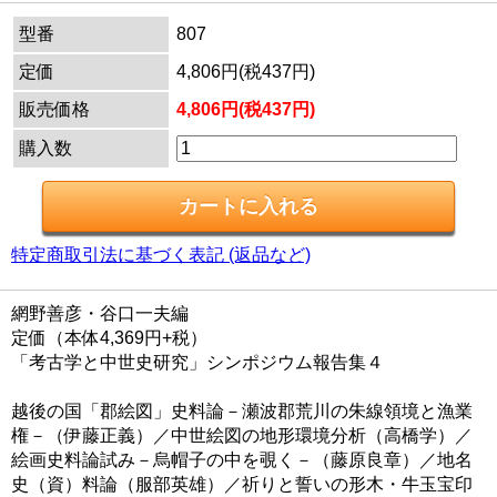
型番
807
定価
4,806円(税437円)
販売価格
4,806円(税437円)
購入数
特定商取引法に基づく表記 (返品など)
網野善彦・谷口一夫編
定価（本体4,369円+税）
「考古学と中世史研究」シンポジウム報告集４
越後の国「郡絵図」史料論－瀬波郡荒川の朱線領境と漁業
権－（伊藤正義）／中世絵図の地形環境分析（高橋学）／
絵画史料論試み－烏帽子の中を覗く－（藤原良章）／地名
史（資）料論（服部英雄）／祈りと誓いの形木・牛玉宝印