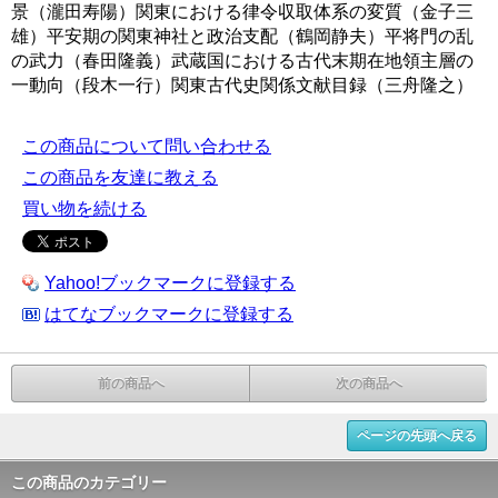
景（瀧田寿陽）関東における律令収取体系の変質（金子三
雄）平安期の関東神社と政治支配（鶴岡静夫）平将門の乱
の武力（春田隆義）武蔵国における古代末期在地領主層の
一動向（段木一行）関東古代史関係文献目録（三舟隆之）
この商品について問い合わせる
この商品を友達に教える
買い物を続ける
Yahoo!ブックマークに登録する
はてなブックマークに登録する
前の商品へ
次の商品へ
ページの先頭へ戻る
この商品のカテゴリー