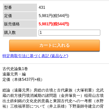
型番
431
定価
5,981円(税544円)
販売価格
5,981円(税544円)
購入数
特定商取引法に基づく表記 (返品など)
古代史論集1巻
遠藤元男・編
定価（本体5437円+税）
総論（遠藤元男）房総の古墳と古代豪族（大塚初重）北武
蔵の前方後円墳消滅期の諸問題（金井塚良一）稲荷山古墳
出土鉄剣銘の文化史的意義と東国古代史への一考察（水野
祐）三枝福草部について（井上辰雄）下野薬師寺建立の背