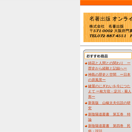
綿花と人間との関わり ー
歴史から経験と記録へー
神島の歴史と空間 ー日本
の原風景ー
鍵屋のにぎわいを今につた
えて ー枚方宿・淀川・菊人
形ー
新装版 山椒太夫伝説の研
究
新陰陽道叢書 第五巻 特
論
新陰陽道叢書 第四巻 民
俗・説話