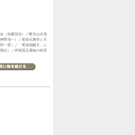
会（加藤安信）／断夫山古墳
神野清一）／尾張元興寺と片
田一彦）／「尾張国解文」に
英紀）／伊賀国玉瀧杣の経営