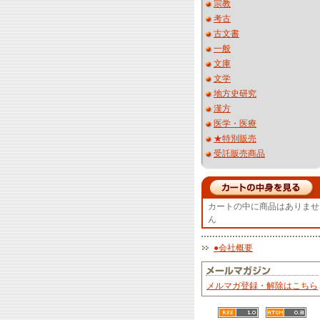
宗教
考古
古文書
一般
文庫
文学
地方史研究
漢方
医学・医療
★特別販売
受託販売商品
カートの中に商品はありませ
ん
●会社概要
メルマガ登録・解除はこちら