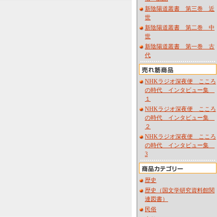
新陰陽道叢書 第三巻 近
世
新陰陽道叢書 第二巻 中
世
新陰陽道叢書 第一巻 古
代
NHKラジオ深夜便 こころ
の時代 インタビュー集
１
NHKラジオ深夜便 こころ
の時代 インタビュー集
２
NHKラジオ深夜便 こころ
の時代 インタビュー集
3
歴史
歴史（国文学研究資料館関
連図書）
民俗