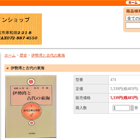
ホーム
>
歴史
>
伊勢湾と古代の東海
伊勢湾と古代の東海
型番
474
定価
5,339円(税485円)
販売価格
5,339円(税485円)
購入数
冊