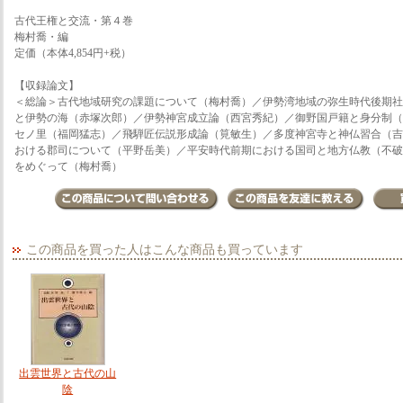
古代王権と交流・第４巻
梅村喬・編
定価（本体4,854円+税）
【収録論文】
＜総論＞古代地域研究の課題について（梅村喬）／伊勢湾地域の弥生時代後期社
と伊勢の海（赤塚次郎）／伊勢神宮成立論（西宮秀紀）／御野国戸籍と身分制（
セノ里（福岡猛志）／飛騨匠伝説形成論（筧敏生）／多度神宮寺と神仏習合（吉
おける郡司について（平野岳美）／平安時代前期における国司と地方仏教（不破
をめぐって（梅村喬）
この商品を買った人はこんな商品も買っています
出雲世界と古代の山
陰